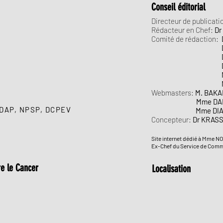
Conseil éditorial
Directeur de publicati
Rédacteur en Chef:
Dr
Comité de rédaction:
E
Dr BILEY A
Dr BONI Si
Dr GNAHAT
M. AFFRAN
M. GNALLA
Webmasters:
M. BAKA
Mme DAHO Fa
DAP
,
NPSP
,
DCPEV
Mme DIA
Concepteur:
Dr KRASS
Site internet dédié à Mme
Ex-Chef du Service de Com
e le Cancer
Localisation