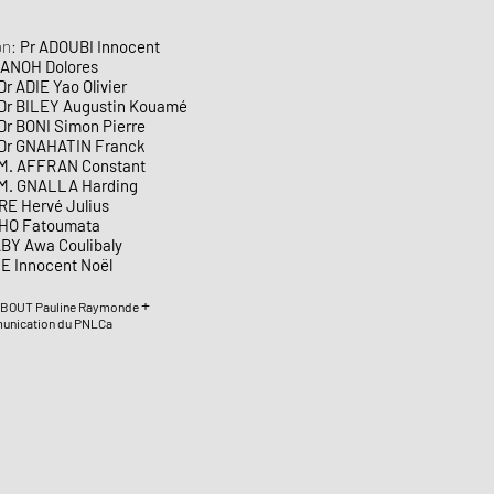
on:
Pr ADOUBI Innocent
 ANOH Dolores
Dr ADIE Yao Olivier
ugustin Kouamé
mon Pierre
IN Franck
 Constant
 Harding
RE Hervé Julius
toumata
BY Awa Coulibaly
E Innocent Noël
+
 NOBOUT Pauline Raymonde
munication du PNLCa