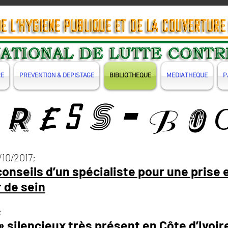
RE
PREVENTION & DEPISTAGE
BIBLIOTHEQUE
MEDIATHEQUE
P
S
-
P
R
E
O
B
S
/10/2017;
conseils d’un spécialiste pour une prise 
 de sein
;
» silencieux très présent en Côte d’Ivoir