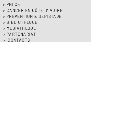
> PNLCa
> CANCER EN CÔTE D’IVOIRE
> PREVENTION & DEPISTAGE
> BIBLIOTHEQUE
> MEDIATHEQUE
> PARTENARIAT
> CONTACTS
Autres organisations:
DIIS
,
PNLP
, PNLT,
PNLS
,
PNDAP
,
NPSP
,
DCPEV
Programme National de Lutte contre le
Cancer (PNLCa)
Siège : Km4, Boulevard de Marseille
Treichville, en face de la DC PEV, derrière la
DPML, zone CNTS (Banque de sang)
Tél / Fax :
(225) 27 21 59 45 61