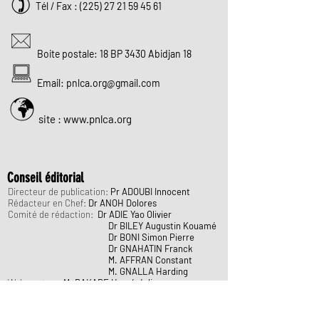
Tél / Fax :
(225) 27 21 59 45 61
Boite postale: 18 BP 3430 Abidjan 18
Email:
pnlca.org@gmail.com
site : www.pnlca.org
Conseil éditorial
Directeur de publication:
Pr ADOUBI Innocent
Rédacteur en Chef:
Dr ANOH Dolores
Comité de rédaction:
Dr ADIE Yao Olivier
Dr BILEY Augustin Kouamé
Dr BONI Simon Pierre
Dr GNAHATIN Franck
M. AFFRAN Constant
M. GNALLA Harding
Webmasters:
M. BAKARE Hervé Julius
Mme DAHO Fatoumata
Mme DIABY Awa Coulibaly
Concepteur:
Dr KRASSE Innocent Noël