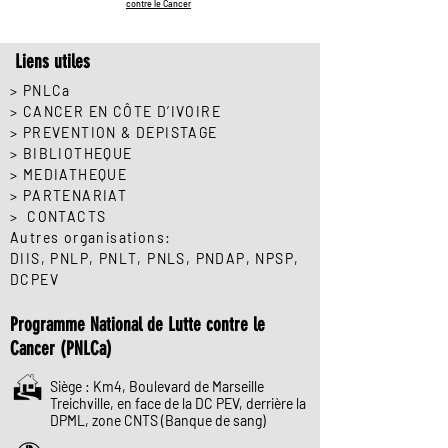
contre le Cancer
Liens utiles
> PNLCa
> CANCER EN CÔTE D’IVOIRE
> PREVENTION & DEPISTAGE
> BIBLIOTHEQUE
> MEDIATHEQUE
> PARTENARIAT
> CONTACTS
Autres organisations:
DIIS
,
PNLP
, PNLT,
PNLS
,
PNDAP
,
NPSP
,
DCPEV
Programme National de Lutte contre le
Cancer (PNLCa)
Siège : Km4, Boulevard de Marseille
Treichville, en face de la DC PEV, derrière la
DPML, zone CNTS (Banque de sang)