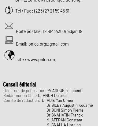
Tél / Fax :
(225) 27 21 59 45 61
Boite postale: 18 BP 3430 Abidjan 18
Email:
pnlca.org@gmail.com
site : www.pnlca.org
Conseil éditorial
Directeur de publication:
Pr ADOUBI Innocent
Rédacteur en Chef:
Dr ANOH Dolores
Comité de rédaction:
Dr ADIE Yao Olivier
Dr BILEY Augustin Kouamé
Dr BONI Simon Pierre
Dr GNAHATIN Franck
M. AFFRAN Constant
M. GNALLA Harding
Webmasters:
M. BAKARE Hervé Julius
Mme DAHO Fatoumata