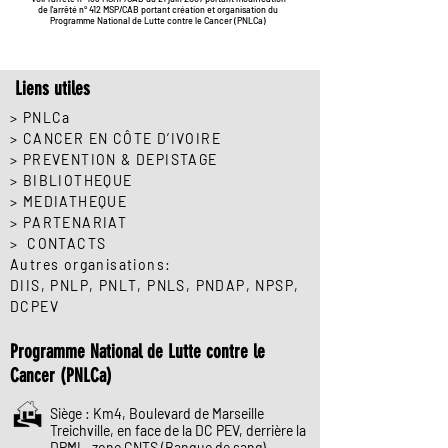
de l'arrêté n° 412 MSP/CAB portant création et organisation du
Programme National de Lutte contre le Cancer (PNLCa)
Liens utiles
> PNLCa
> CANCER EN CÔTE D’IVOIRE
> PREVENTION & DEPISTAGE
> BIBLIOTHEQUE
> MEDIATHEQUE
> PARTENARIAT
> CONTACTS
Autres organisations:
DIIS
,
PNLP
, PNLT,
PNLS
,
PNDAP
,
NPSP
,
DCPEV
Programme National de Lutte contre le
Cancer (PNLCa)
Siège : Km4, Boulevard de Marseille
Treichville, en face de la DC PEV, derrière la
DPML, zone CNTS (Banque de sang)