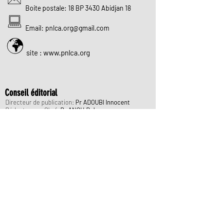
Boite postale: 18 BP 3430 Abidjan 18
Email:
pnlca.org@gmail.com
site : www.pnlca.org
Conseil éditorial
Directeur de publication:
Pr ADOUBI Innocent
Rédacteur en Chef:
Dr ANOH Dolores
Comité de rédaction:
Dr ADIE Yao Olivier
Dr BILEY Augustin Kouamé
Dr BONI Simon Pierre
Dr GNAHATIN Franck
M. AFFRAN Constant
M. GNALLA Harding
Webmasters:
M. BAKARE Hervé Julius
Mme DAHO Fatoumata
Mme DIABY Awa Coulibaly
Concepteur:
Dr KRASSE Innocent Noël
+
Site internet dédié à Mme NOBOUT Pauline Raymonde
Ex-Chef du Service de Communication du PNLCa