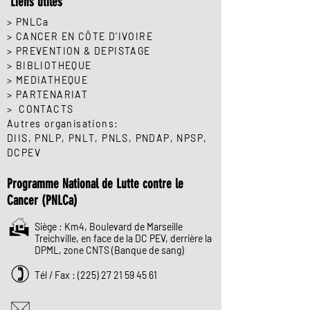
Liens utiles
> PNLCa
> CANCER EN CÔTE D’IVOIRE
> PREVENTION & DEPISTAGE
> BIBLIOTHEQUE
> MEDIATHEQUE
> PARTENARIAT
> CONTACTS
Autres organisations:
DIIS
,
PNLP
, PNLT,
PNLS
,
PNDAP
,
NPSP
,
DCPEV
Programme National de Lutte contre le
Cancer (PNLCa)
Siège : Km4, Boulevard de Marseille
Treichville, en face de la DC PEV, derrière la
DPML, zone CNTS (Banque de sang)
Tél / Fax :
(225) 27 21 59 45 61