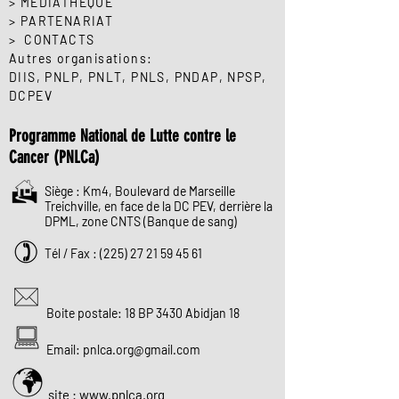
> MEDIATHEQUE
> PARTENARIAT
> CONTACTS
Autres organisations:
DIIS
,
PNLP
, PNLT,
PNLS
,
PNDAP
,
NPSP
,
DCPEV
Programme National de Lutte contre le
Cancer (PNLCa)
Siège : Km4, Boulevard de Marseille
Treichville, en face de la DC PEV, derrière la
DPML, zone CNTS (Banque de sang)
Tél / Fax :
(225) 27 21 59 45 61
Boite postale: 18 BP 3430 Abidjan 18
Email:
pnlca.org@gmail.com
site : www.pnlca.org