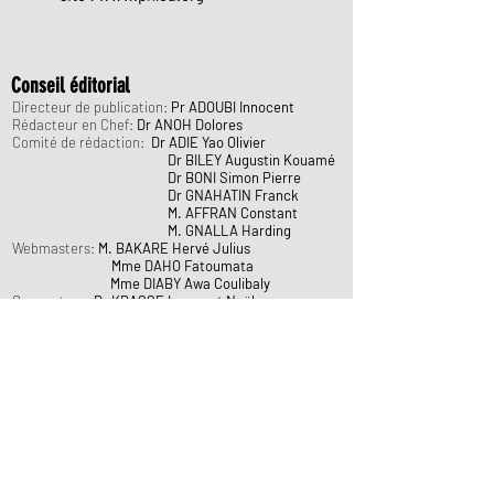
Conseil éditorial
Directeur de publication:
Pr ADOUBI Innocent
Rédacteur en Chef:
Dr ANOH Dolores
Comité de rédaction:
Dr ADIE Yao Olivier
Dr BILEY Augustin Kouamé
Dr BONI Simon Pierre
Dr GNAHATIN Franck
M. AFFRAN Constant
M. GNALLA Harding
Webmasters:
M. BAKARE Hervé Julius
Mme DAHO Fatoumata
Mme DIABY Awa Coulibaly
Concepteur:
Dr KRASSE Innocent Noël
+
Site internet dédié à Mme NOBOUT Pauline Raymonde
Ex-Chef du Service de Communication du PNLCa
Localisation