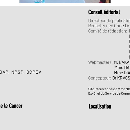
Conseil éditorial
Directeur de publicati
Rédacteur en Chef:
Dr
Comité de rédaction:
E
Dr BILEY A
Dr BONI Si
Dr GNAHAT
M. AFFRAN
M. GNALLA
Webmasters:
M. BAKA
Mme DAHO Fa
DAP
,
NPSP
,
DCPEV
Mme DIA
Concepteur:
Dr KRASS
Site internet dédié à Mme
Ex-Chef du Service de Com
e le Cancer
Localisation