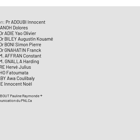
on:
Pr ADOUBI Innocent
 ANOH Dolores
Dr ADIE Yao Olivier
ugustin Kouamé
mon Pierre
IN Franck
 Constant
 Harding
RE Hervé Julius
toumata
BY Awa Coulibaly
E Innocent Noël
+
 NOBOUT Pauline Raymonde
munication du PNLCa